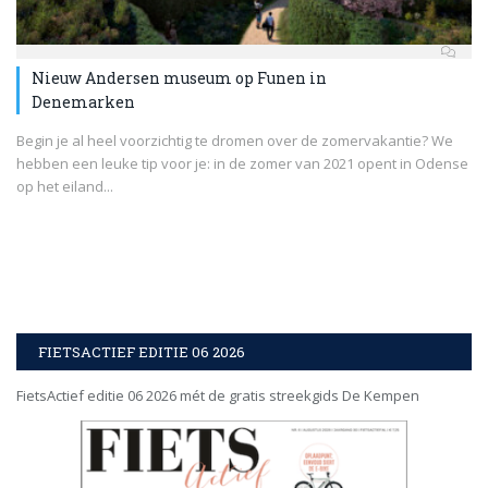
Nieuw Andersen museum op Funen in
Denemarken
Begin je al heel voorzichtig te dromen over de zomervakantie? We
hebben een leuke tip voor je: in de zomer van 2021 opent in Odense
op het eiland...
FIETSACTIEF EDITIE 06 2026
FietsActief editie 06 2026 mét de gratis streekgids De Kempen