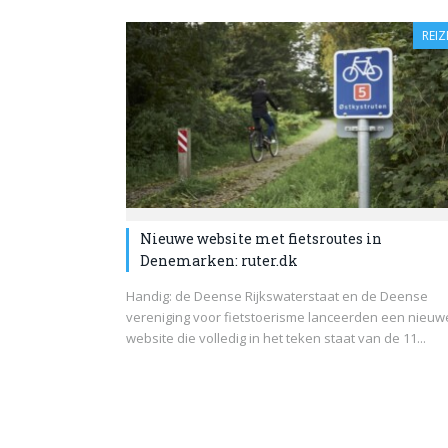
REIZ
Nieuwe website met fietsroutes in
Denemarken: ruter.dk
Handig: de Deense Rijkswaterstaat en de Deense
vereniging voor fietstoerisme lanceerden een nieuw
website die volledig in het teken staat van de 11...