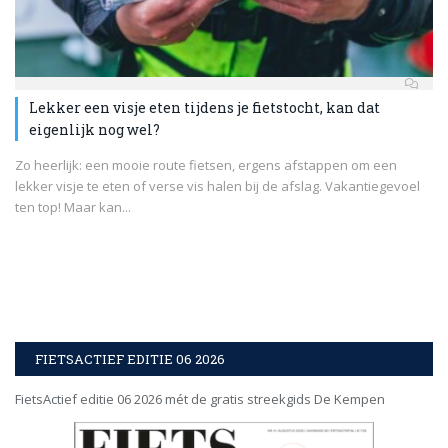
Lekker een visje eten tijdens je fietstocht, kan dat
eigenlijk nog wel?
Zo heerlijk: een mooie route fietsen, ergens afstappen om een
lekker visje te eten of verse vis halen bij de afslag. Vakantiegevoel
ten top! Maar kan...
FIETSACTIEF EDITIE 06 2026
FietsActief editie 06 2026 mét de gratis streekgids De Kempen