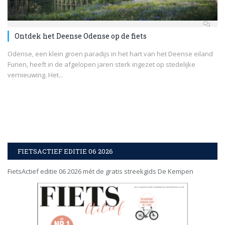
Ontdek het Deense Odense op de fiets
Odense, een klein groen paradijs in het hart van het Deense eiland
Funen, heeft in de afgelopen jaren sterk ingezet op stedelijke
vernieuwing. Het...
FIETSACTIEF EDITIE 06 2026
FietsActief editie 06 2026 mét de gratis streekgids De Kempen