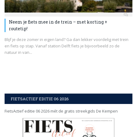
Neem je fiets mee in de trein – met korting +
routetip!
Blijf je deze zomer in eigen land? Ga dan lekker voordelig met trein
en fiets op stap. Vanaf station Delft fiets je bijvoorbeeld zo de
natuur in van...
FIETSACTIEF EDITIE 06 2026
FietsActief editie 06 2026 mét de gratis streekgids De Kempen