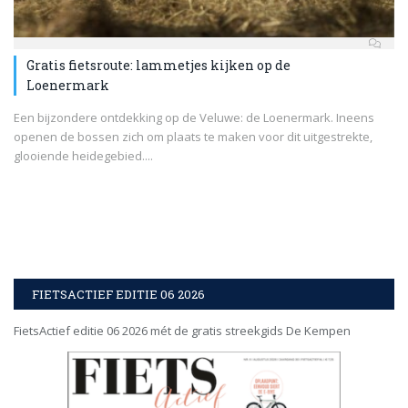
Gratis fietsroute: lammetjes kijken op de
Loenermark
Een bijzondere ontdekking op de Veluwe: de Loenermark. Ineens
openen de bossen zich om plaats te maken voor dit uitgestrekte,
glooiende heidegebied....
FIETSACTIEF EDITIE 06 2026
FietsActief editie 06 2026 mét de gratis streekgids De Kempen