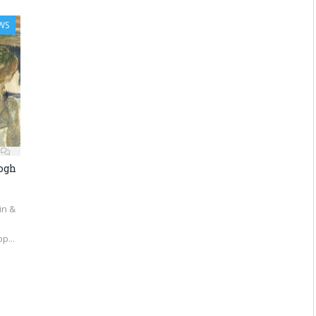
WS
Gogh
in &
p...