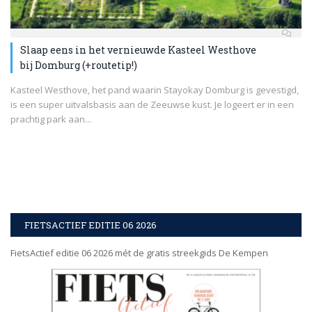
Slaap eens in het vernieuwde Kasteel Westhove
bij Domburg (+routetip!)
Kasteel Westhove, het pand waarin Stayokay Domburg is gevestigd,
is een super uitvalsbasis aan de Zeeuwse kust. Je logeert er in een
prachtig park aan...
FIETSACTIEF EDITIE 06 2026
FietsActief editie 06 2026 mét de gratis streekgids De Kempen