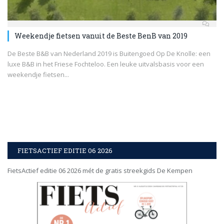
Weekendje fietsen vanuit de Beste BenB van 2019
De Beste B&B van Nederland 2019 is Buitengoed Op De Knolle: een
luxe B&B in het Friese Fochteloo. Een leuke uitvalsbasis voor een
weekendje fietsen...
FIETSACTIEF EDITIE 06 2026
FietsActief editie 06 2026 mét de gratis streekgids De Kempen