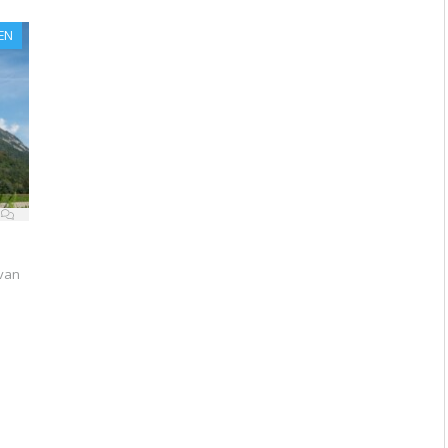
EN
 van