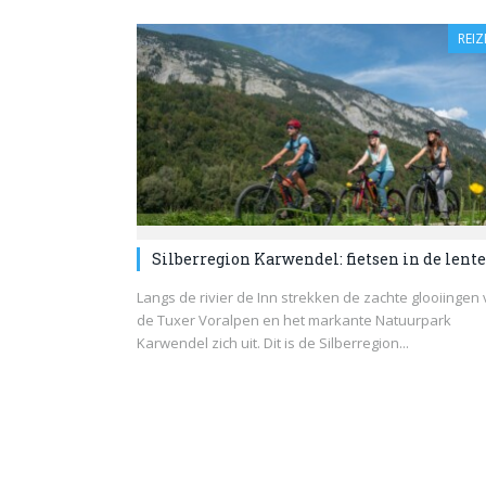
REIZ
Silberregion Karwendel: fietsen in de lente
Langs de rivier de Inn strekken de zachte glooiingen
de Tuxer Voralpen en het markante Natuurpark
Karwendel zich uit. Dit is de Silberregion...