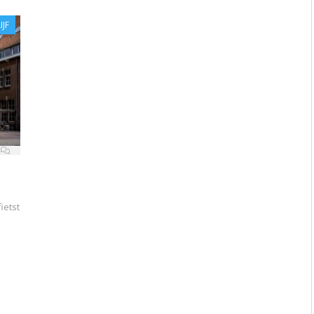
IJF
ietst