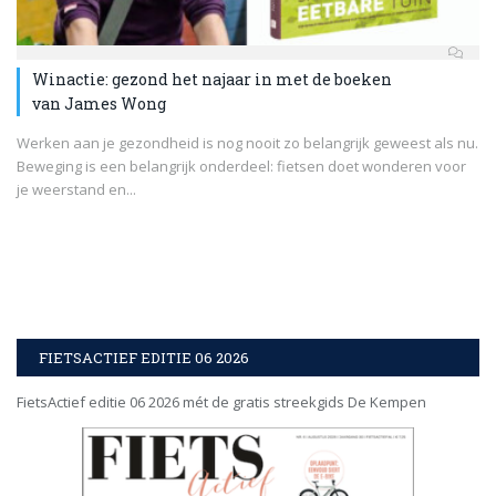
Winactie: gezond het najaar in met de boeken
van James Wong
Werken aan je gezondheid is nog nooit zo belangrijk geweest als nu.
Beweging is een belangrijk onderdeel: fietsen doet wonderen voor
je weerstand en...
FIETSACTIEF EDITIE 06 2026
FietsActief editie 06 2026 mét de gratis streekgids De Kempen