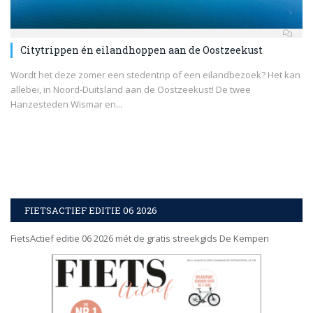
Citytrippen én eilandhoppen aan de Oostzeekust
Wordt het deze zomer een stedentrip of een eilandbezoek? Het kan
allebei, in Noord-Duitsland aan de Oostzeekust! De twee
Hanzesteden Wismar en...
FIETSACTIEF EDITIE 06 2026
FietsActief editie 06 2026 mét de gratis streekgids De Kempen