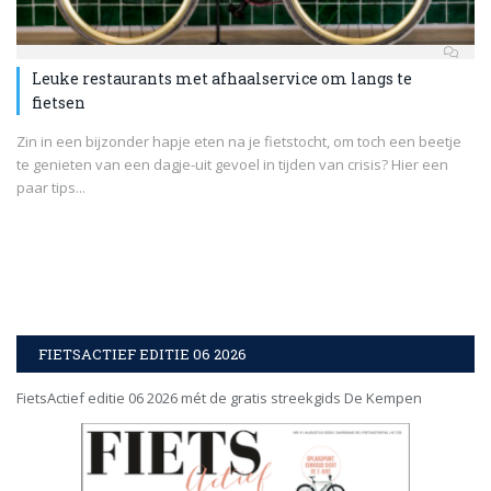
Leuke restaurants met afhaalservice om langs te
fietsen
Zin in een bijzonder hapje eten na je fietstocht, om toch een beetje
te genieten van een dagje-uit gevoel in tijden van crisis? Hier een
paar tips...
FIETSACTIEF EDITIE 06 2026
FietsActief editie 06 2026 mét de gratis streekgids De Kempen