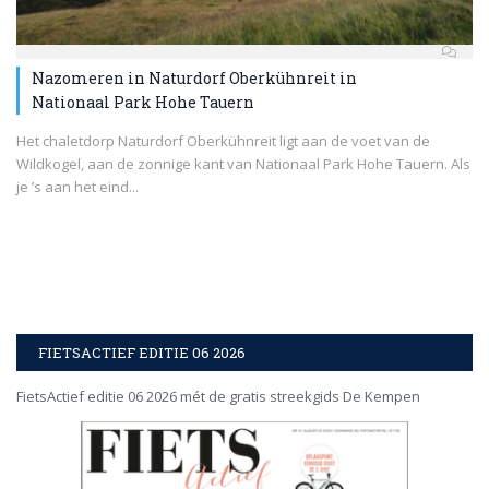
Nazomeren in Naturdorf Oberkühnreit in
Nationaal Park Hohe Tauern
Het chaletdorp Naturdorf Oberkühnreit ligt aan de voet van de
Wildkogel, aan de zonnige kant van Nationaal Park Hohe Tauern. Als
je ’s aan het eind...
FIETSACTIEF EDITIE 06 2026
FietsActief editie 06 2026 mét de gratis streekgids De Kempen