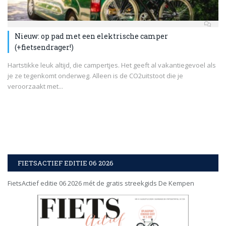
Nieuw: op pad met een elektrische camper
(+fietsendrager!)
Hartstikke leuk altijd, die campertjes. Het geeft al vakantiegevoel als
je ze tegenkomt onderweg. Alleen is de CO2uitstoot die je
veroorzaakt met...
FIETSACTIEF EDITIE 06 2026
FietsActief editie 06 2026 mét de gratis streekgids De Kempen