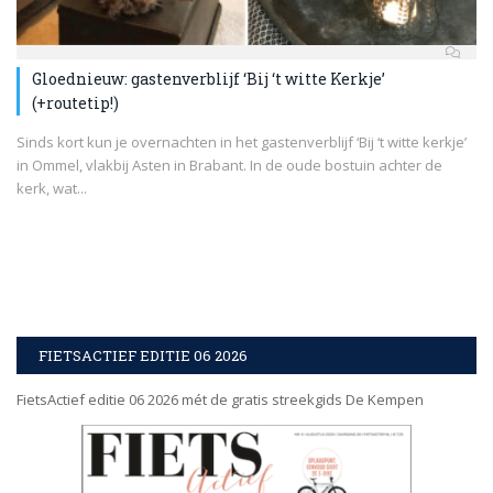
Gloednieuw: gastenverblijf ‘Bij ‘t witte Kerkje’
(+routetip!)
Sinds kort kun je overnachten in het gastenverblijf ‘Bij ‘t witte kerkje’
in Ommel, vlakbij Asten in Brabant. In de oude bostuin achter de
kerk, wat...
FIETSACTIEF EDITIE 06 2026
FietsActief editie 06 2026 mét de gratis streekgids De Kempen