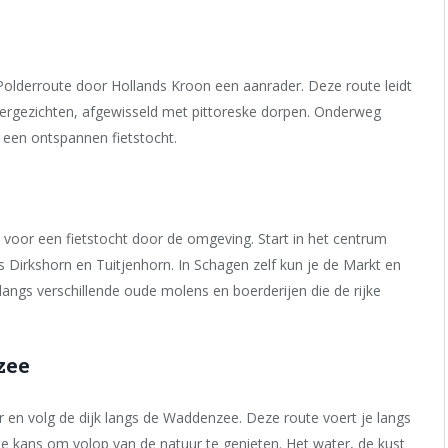
 Polderroute door Hollands Kroon een aanrader. Deze route leidt
vergezichten, afgewisseld met pittoreske dorpen. Onderweg
 een ontspannen fietstocht.
 voor een fietstocht door de omgeving. Start in het centrum
s Dirkshorn en Tuitjenhorn. In Schagen zelf kun je de Markt en
ngs verschillende oude molens en boerderijen die de rijke
zee
er en volg de dijk langs de Waddenzee. Deze route voert je langs
kans om volop van de natuur te genieten. Het water, de kust