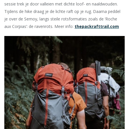
sessie trek je door valleien met dichte loof- en naaldwouden.
Tijdens de hike draag je de lichte raft op je rug. Daarna peddel
je over de Semoy, langs steile rotsformaties zoals de ‘Roche
aux Corpias’: de ravenrots. Meer info:
thepackrafttrail.com