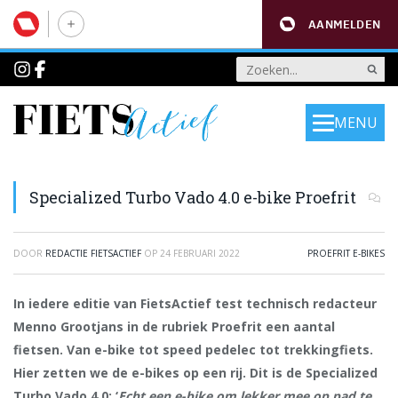
AANMELDEN
MENU
Specialized Turbo Vado 4.0 e-bike Proefrit
DOOR
REDACTIE FIETSACTIEF
OP
24 FEBRUARI 2022
PROEFRIT E-BIKES
In iedere editie van FietsActief test technisch redacteur
Menno Grootjans in de rubriek Proefrit een aantal
fietsen. Van e-bike tot speed pedelec tot trekkingfiets.
Hier zetten we de e-bikes op een rij. Dit is de
Specialized
Turbo Vado 4.0
: ‘
Echt een e-bike om lekker mee op pad te