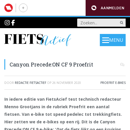
AANMELDEN
MENU
Canyon Precede:ON CF 9 Proefrit
DOOR
REDACTIE FIETSACTIEF
OP
26 NOVEMBER 2020
PROEFRIT E-BIKES
In iedere editie van FietsAcief test technisch redacteur
Menno Grootjans in de rubriek Proefrit een aantal
fietsen. Van e-bike tot speed pedelec tot trekkingfiets.
Hier zetten we de e-bikes op een rij. Dit is de Canyon
Precede:ON CF 9 e-bike: ‘
Dat de fiets lijkt op een kruising