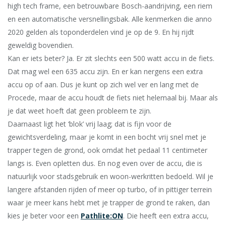
high tech frame, een betrouwbare Bosch-aandrijving, een riem
en een automatische versnellingsbak. Alle kenmerken die anno
2020 gelden als toponderdelen vind je op de 9. En hij rijdt
geweldig bovendien.
Kan er iets beter? Ja. Er zit slechts een 500 watt accu in de fiets.
Dat mag wel een 635 accu zijn. En er kan nergens een extra
accu op of aan. Dus je kunt op zich wel ver en lang met de
Procede, maar de accu houdt de fiets niet helemaal bij. Maar als
je dat weet hoeft dat geen probleem te zijn.
Daarnaast ligt het ‘blok’ vrij laag; dat is fijn voor de
gewichtsverdeling, maar je komt in een bocht vrij snel met je
trapper tegen de grond, ook omdat het pedaal 11 centimeter
langs is. Even opletten dus. En nog even over de accu, die is
natuurlijk voor stadsgebruik en woon-werkritten bedoeld. Wil je
langere afstanden rijden of meer op turbo, of in pittiger terrein
waar je meer kans hebt met je trapper de grond te raken, dan
kies je beter voor een
Pathlite:ON
. Die heeft een extra accu,