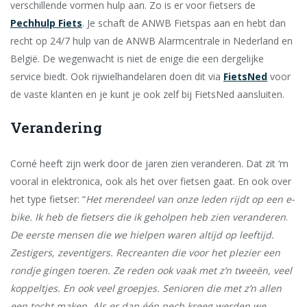
verschillende vormen hulp aan. Zo is er voor fietsers de
Pechhulp Fiets
. Je schaft de ANWB Fietspas aan en hebt dan
recht op 24/7 hulp van de ANWB Alarmcentrale in Nederland en
België. De wegenwacht is niet de enige die een dergelijke
service biedt. Ook rijwielhandelaren doen dit via
FietsNed
voor
de vaste klanten en je kunt je ook zelf bij FietsNed aansluiten.
Verandering
Corné heeft zijn werk door de jaren zien veranderen. Dat zit ‘m
vooral in elektronica, ook als het over fietsen gaat. En ook over
het type fietser: “
Het merendeel van onze leden rijdt op een e-
bike. Ik heb de fietsers die ik geholpen heb zien veranderen
.
De eerste mensen die we hielpen waren altijd op leeftijd.
Zestigers, zeventigers. Recreanten die voor het plezier een
rondje gingen toeren. Ze reden ook vaak met z’n tweeën, veel
koppeltjes. En ook veel groepjes. Senioren die met z’n allen
een tocht maken. Als er dan één pech kreeg werden we