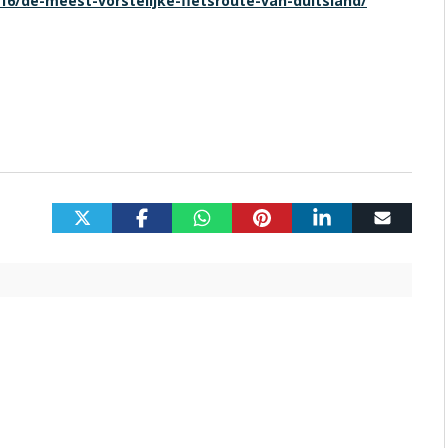
/16/de-meest-vorstelijke-fietsroute-van-duitsland/