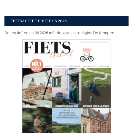
FIETSACTIEF EDITIE 06 2026
FietsActief editie 06 2026 mét de gratis streekgids De Kempen