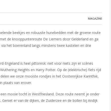
MAGAZINE
ronkelende beekjes en robuuste hunebedden met de groene route
 met de knooppuntenroute De Liemers door Gelderland en ga
t via het boerenland langs minstens twee kastelen en drie
d-Engeland is heel pittoresk: niet voor niets zijn er scènes
hering Heights en Harry Potter. Op de (elektrische) fiets rijd
r delen we onze mooiste rondjes in het Oostenrijkse Karinthië,
in plaats van erover.
 in een mooie tocht in Westfriesland. Deze route neemt je onder
eniet er van de dijken, de Zuiderzee en de bollen bij Andijk