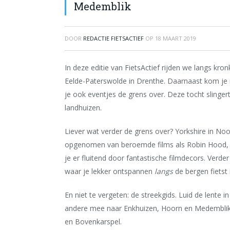
Medemblik
DOOR
REDACTIE FIETSACTIEF
OP
18 MAART 2019
In deze editie van FietsActief rijden we langs k
Eelde-Paterswolde in Drenthe. Daarnaast kom je
je ook eventjes de grens over. Deze tocht slinger
landhuizen.
Liever wat verder de grens over? Yorkshire in Noor
opgenomen van beroemde films als Robin Hood, Wut
je er fluitend door fantastische filmdecors. Verde
waar je lekker ontspannen
langs
de bergen fietst 
En niet te vergeten: de streekgids. Luid de lente
andere mee naar Enkhuizen, Hoorn en Medemblik. G
en Bovenkarspel.