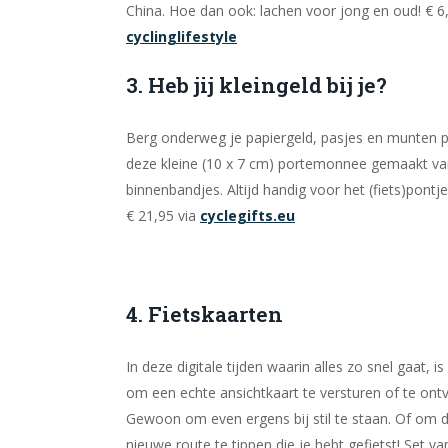
China. Hoe dan ook: lachen voor jong en oud! € 6,
cyclinglifestyle
3. Heb jij kleingeld bij je?
Berg onderweg je papiergeld, pasjes en munten 
deze kleine (10 x 7 cm) portemonnee gemaakt va
binnenbandjes. Altijd handig voor het (fiets)pontje
€ 21,95 via
cyclegifts.eu
4. Fietskaarten
In deze digitale tijden waarin alles zo snel gaat, is 
om een echte ansichtkaart te versturen of te ont
Gewoon om even ergens bij stil te staan. Of om d
nieuwe route te tippen die je hebt gefietst! Set va