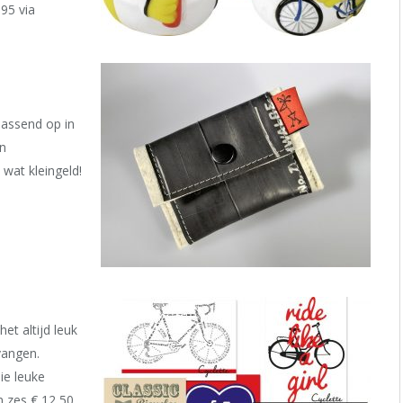
95 via
passend op in
n
 wat kleingeld!
het altijd leuk
vangen.
ie leuke
n zes € 12,50