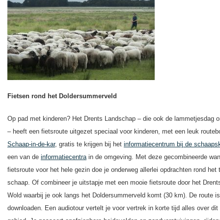
Fietsen rond het Doldersummerveld
Op pad met kinderen? Het Drents Landschap – die ook de lammetjesdag o
– heeft een fietsroute uitgezet speciaal voor kinderen, met een leuk routeb
Schaap-in-de-kar
, gratis te krijgen bij het
informatiecentrum bij de schaaps
een van de
informatiecentra
in de omgeving. Met deze gecombineerde wan
fietsroute voor het hele gezin doe je onderweg allerlei opdrachten rond het
schaap.
Of combineer je uitstapje met een
mooie fietsroute door het Dre
nt
Wold waarbij je ook langs het Doldersummerveld komt (30 km). De route i
downloaden. Een audiotour vertelt je voor vertrek in korte tijd alles over dit