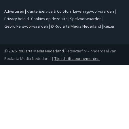
Adverteren
Klantenservice & Colofon
Leveringsvoorwaarden
Privacy beleid
Cookies op deze site
Spelvoorwaarden
Gebruikersvoorwaarden
© Roularta Media Nederland
Reizen
© 2026 Roularta Media Nederland
Fietsactief.nl – onderdeel van
Roularta Media Nederland |
Tijdschrift abonnementen