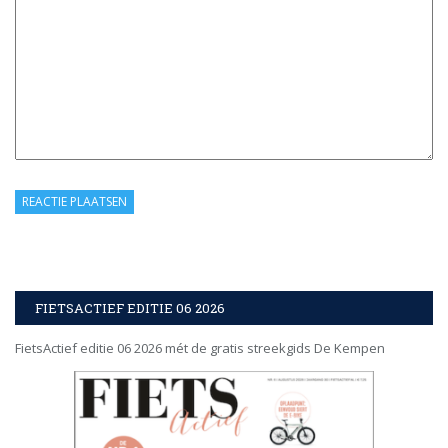
FIETSACTIEF EDITIE 06 2026
FietsActief editie 06 2026 mét de gratis streekgids De Kempen