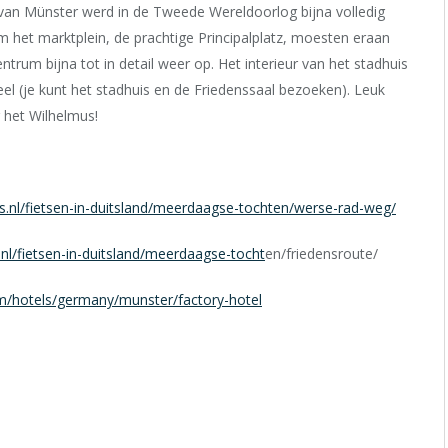
t van Münster werd in de Tweede Wereldoorlog bijna volledig
 het marktplein, de prachtige Principalplatz, moesten eraan
rum bijna tot in detail weer op. Het interieur van het stadhuis
eel (je kunt het stadhuis en de Friedenssaal bezoeken). Leuk
g het Wilhelmus!
.nl/fietsen-in-duitsland/meerdaagse-tochten/werse-rad-weg/
l/fietsen-in-duitsland/meerdaagse-tocht
en/friedensroute/
m/hotels/germany/munster/factory-hotel