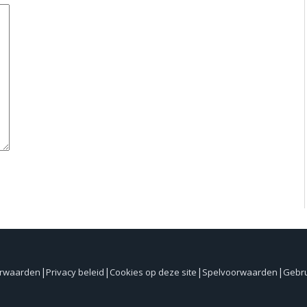
orwaarden
Privacy beleid
Cookies op deze site
Spelvoorwaarden
Gebr