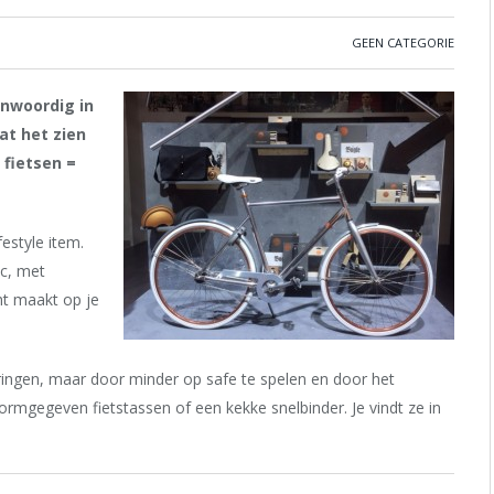
GEEN CATEGORIE
egenwoordig
in
at het zien
 fietsen =
festyle item.
ec, met
ht maakt op je
ringen, maar door minder op safe te spelen en door het
rmgegeven fietstassen of een kekke snelbinder. Je vindt ze in