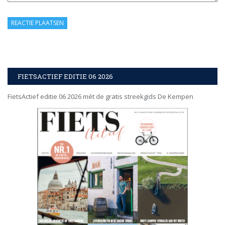
FIETSACTIEF EDITIE 06 2026
FietsActief editie 06 2026 mét de gratis streekgids De Kempen