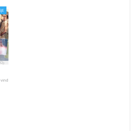
SJE
 vind