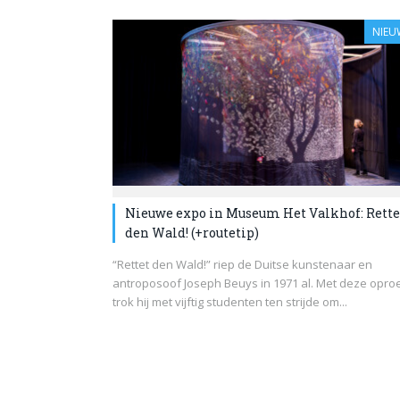
NIEU
Nieuwe expo in Museum Het Valkhof: Rette
den Wald! (+routetip)
“Rettet den Wald!” riep de Duitse kunstenaar en
antroposoof Joseph Beuys in 1971 al. Met deze opro
trok hij met vijftig studenten ten strijde om...