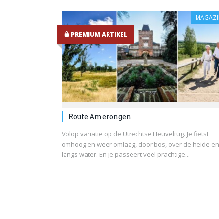
MAGAZI
PREMIUM ARTIKEL
Route Amerongen
Volop variatie op de Utrechtse Heuvelrug. Je fietst
omhoog en weer omlaag, door bos, over de heide en
langs water. En je passeert veel prachtige...