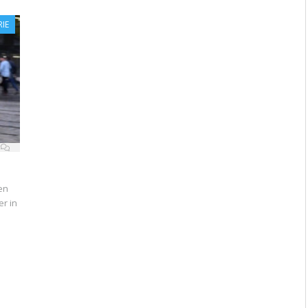
IE
en
er in