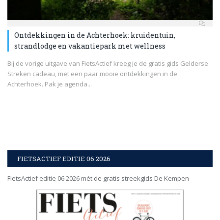
Ontdekkingen in de Achterhoek: kruidentuin,
strandlodge en vakantiepark met wellness
Bij de vorige uitgave van FietsActief kreeg je de gratis gids Gelderse
Streken cadeau, met een paar mooie ontdekkingen in de
Achterhoek. Pak je agenda...
FIETSACTIEF EDITIE 06 2026
FietsActief editie 06 2026 mét de gratis streekgids De Kempen