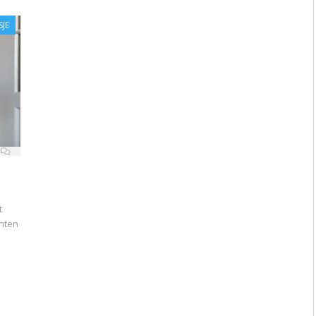
SJE
t
nten