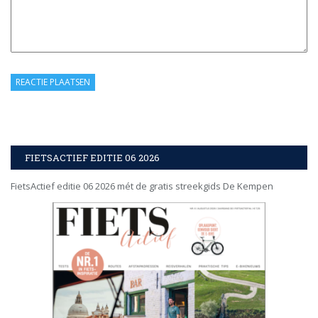
FIETSACTIEF EDITIE 06 2026
FietsActief editie 06 2026 mét de gratis streekgids De Kempen