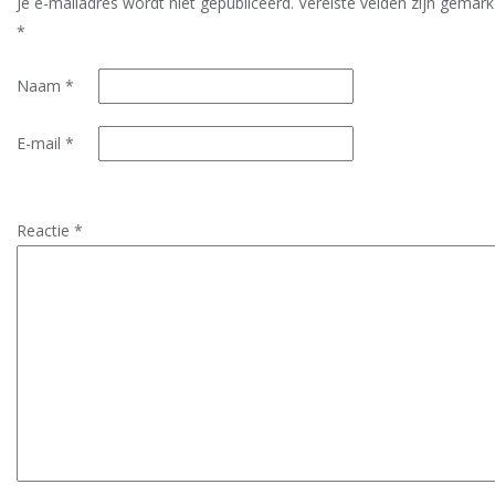
Je e-mailadres wordt niet gepubliceerd.
Vereiste velden zijn gemar
*
Naam
*
E-mail
*
Reactie
*