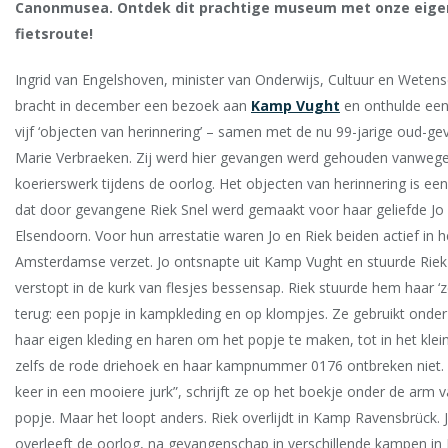
Canonmusea. Ontdek dit prachtige museum met onze eige
fietsroute!
Ingrid van Engelshoven, minister van Onderwijs, Cultuur en Weten
bracht in december een bezoek aan
Kamp Vught
en onthulde een
vijf ‘objecten van herinnering’ – samen met de nu 99-jarige oud-g
Marie Verbraeken. Zij werd hier gevangen werd gehouden vanweg
koerierswerk tijdens de oorlog. Het objecten van herinnering is een
dat door gevangene Riek Snel werd gemaakt voor haar geliefde Jo
Elsendoorn. Voor hun arrestatie waren Jo en Riek beiden actief in h
Amsterdamse verzet. Jo ontsnapte uit Kamp Vught en stuurde Riek 
verstopt in de kurk van flesjes bessensap. Riek stuurde hem haar ‘ze
terug: een popje in kampkleding en op klompjes. Ze gebruikt onde
haar eigen kleding en haren om het popje te maken, tot in het klein
zelfs de rode driehoek en haar kampnummer 0176 ontbreken niet.
keer in een mooiere jurk”, schrijft ze op het boekje onder de arm 
popje. Maar het loopt anders. Riek overlijdt in Kamp Ravensbrück. 
overleeft de oorlog, na gevangenschap in verschillende kampen in