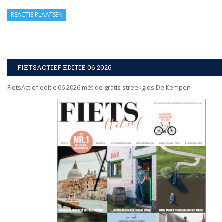
FIETSACTIEF EDITIE 06 2026
FietsActief editie 06 2026 mét de gratis streekgids De Kempen