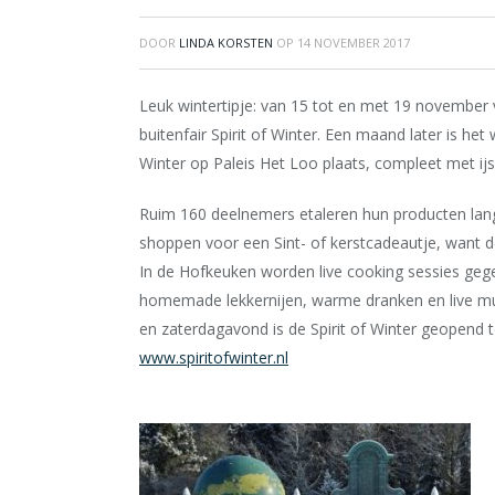
DOOR
LINDA KORSTEN
OP
14 NOVEMBER 2017
Leuk wintertipje: van 15 tot en met 19 november 
buitenfair Spirit of Winter. Een maand later is h
Winter op Paleis Het Loo plaats, compleet met ij
Ruim 160 deelnemers etaleren hun producten lang
shoppen voor een Sint- of kerstcadeautje, want de
In de Hofkeuken worden live cooking sessies ge
homemade lekkernijen, warme dranken en live muz
en zaterdagavond is de Spirit of Winter geopend to
www.spiritofwinter.nl