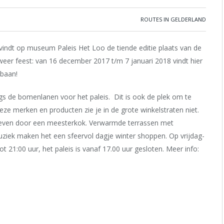
ROUTES IN GELDERLAND
vindt op museum Paleis Het Loo de tiende editie plaats van de
et weer feest: van 16 december 2017 t/m
7 januari 2018 vindt hier
sbaan!
s de bomenlanen voor het paleis. Dit is ook de plek om te
ze merken en producten zie je in de grote winkelstraten niet.
geven door een meesterkok. Verwarmde terrassen met
iek maken het een sfeervol dagje winter shoppen. Op vrijdag-
t 21:00 uur, het paleis is vanaf 17.00 uur gesloten. Meer info: