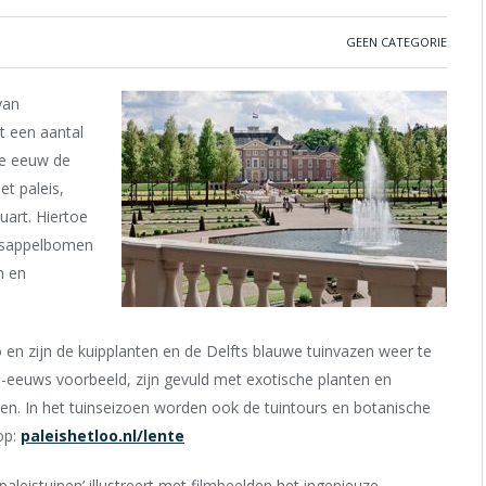
GEEN CATEGORIE
van
t een aantal
7e eeuw de
t paleis,
uart. Hiertoe
aasappelbomen
n en
 en zijn de kuipplanten en de Delfts blauwe tuinvazen weer te
e-eeuws voorbeeld, zijn gevuld met exotische planten en
nen. In het tuinseizoen worden ook de tuintours en botanische
op:
paleishetloo.nl/lente
aleistuinen’ illustreert met filmbeelden het ingenieuze