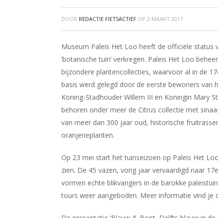
DOOR
REDACTIE FIETSACTIEF
OP
2 MAART 2017
Museum Paleis Het Loo heeft de officiële status 
‘botanische tuin’ verkregen. Paleis Het Loo beheer
bijzondere plantencollecties, waarvoor al in de 1
basis werd gelegd door de eerste bewoners van he
Koning-Stadhouder Willem III en Koningin Mary St
behoren onder meer de Citrus collectie met sin
van meer dan 300 jaar oud, historische fruitrasse
oranjerieplanten.
Op 23 mei start het tuinseizoen op Paleis Het Loo
zien. De 45 vazen, vorig jaar vervaardigd naar 17
vormen echte blikvangers in de barokke paleistui
tours weer aangeboden. Meer informatie vind je 
De presentatie ‘Blauw & Bont, Delfts blauw in de p