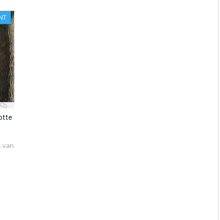
NT
otte
s van