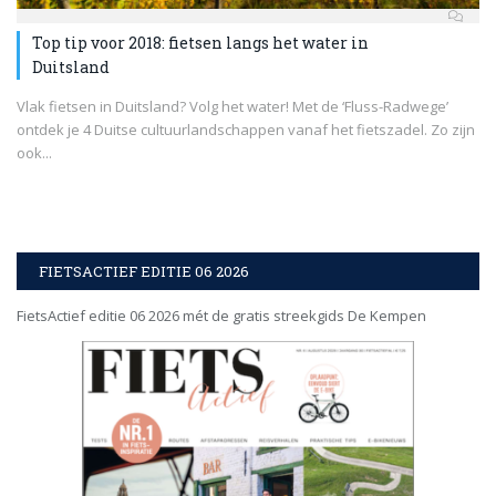
Top tip voor 2018: fietsen langs het water in
Duitsland
Vlak fietsen in Duitsland? Volg het water! Met de ‘Fluss-Radwege’
ontdek je 4 Duitse cultuurlandschappen vanaf het fietszadel. Zo zijn
ook...
FIETSACTIEF EDITIE 06 2026
FietsActief editie 06 2026 mét de gratis streekgids De Kempen