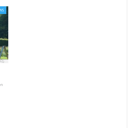
WS
en