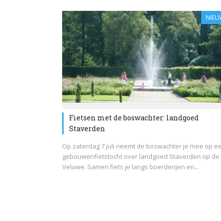
NIEU
Fietsen met de boswachter: landgoed
Staverden
Op zaterdag 7 juli neemt de boswachter je mee op e
gebouwenfietstocht over landgoed Staverden op de
Veluwe. Samen fiets je langs boerderijen en...