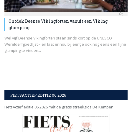
Ontdek Deense Vikingforten vanuit een Viking
glamping
Wel vijf Deense Vikingforten staan sinds kort op de UNESCO
Werelderfgoedlijst – en laat er nou bij eentje ook nog eens een fijne
glamping te vinden...
FIETSACTIEF EDITIE 06 2026
FietsActief editie 06 2026 mét de gratis streekgids De Kempen