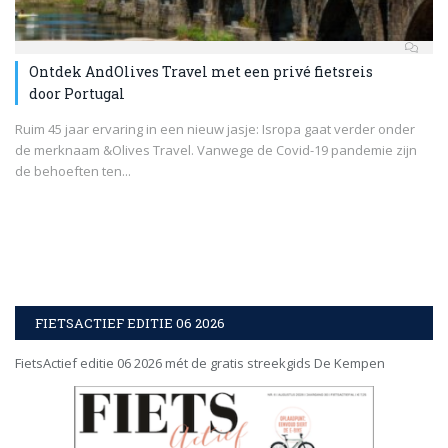
Ontdek AndOlives Travel met een privé fietsreis
door Portugal
Ruim 45 jaar ervaring in een nieuw jasje: Isropa gaat verder onder
de merknaam &Olives Travel. Vanwege de Covid-19 pandemie zijn
de behoeften ten...
FIETSACTIEF EDITIE 06 2026
FietsActief editie 06 2026 mét de gratis streekgids De Kempen