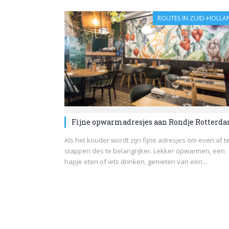
ROUTES IN ZUID-HOLLA
Fijne opwarmadresjes aan Rondje Rotterd
Als het kouder wordt zijn fijne adresjes om even af t
stappen des te belangrijker. Lekker opwarmen, een
hapje eten of iets drinken, genieten van een...