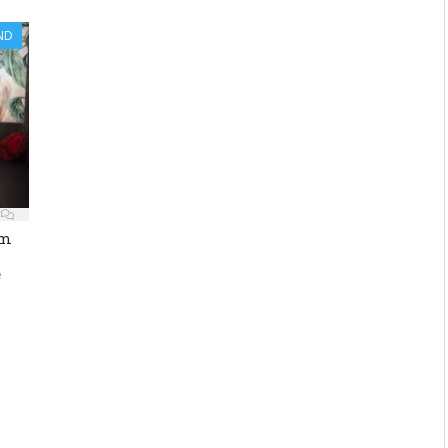
ND
am
e