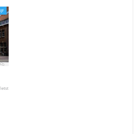
IJF
ietst