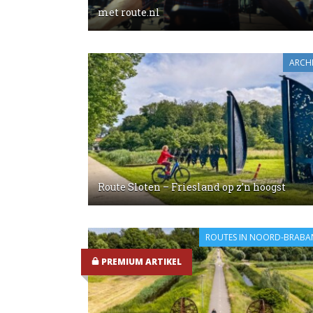
met route.nl
ARCHI
Route Sloten – Friesland op z’n hoogst
ROUTES IN NOORD-BRABA
PREMIUM ARTIKEL