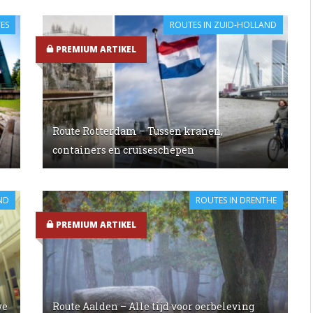
TES
ROUTES IN ZUID-HOLLAND
PREMIUM ARTIKEL
Route Rotterdam – Tussen kranen,
containers en cruiseschepen
ND
ROUTES IN DRENTHE
PREMIUM ARTIKEL
we
Route Aalden – Alle tijd voor oerbeleving