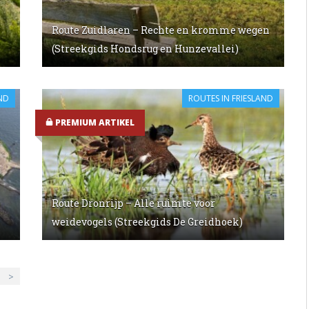
Route Zuidlaren – Rechte en kromme wegen
n
(Streekgids Hondsrug en Hunzevallei)
ND
ROUTES IN FRIESLAND
PREMIUM ARTIKEL
Route Dronrijp – Alle ruimte voor
weidevogels (Streekgids De Greidhoek)
>