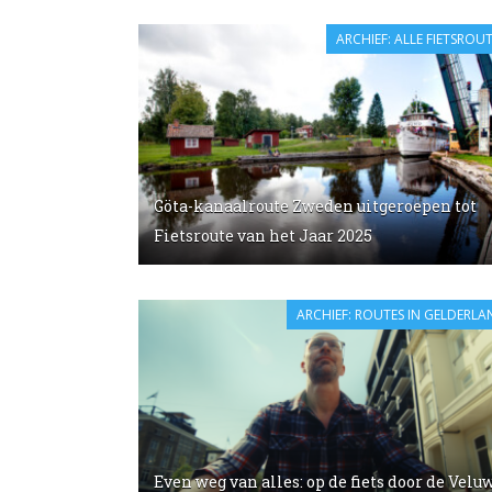
ARCHIEF: ALLE FIETSROU
Göta-kanaalroute Zweden uitgeroepen tot
Fietsroute van het Jaar 2025
ARCHIEF: ROUTES IN GELDERLA
Even weg van alles: op de fiets door de Velu