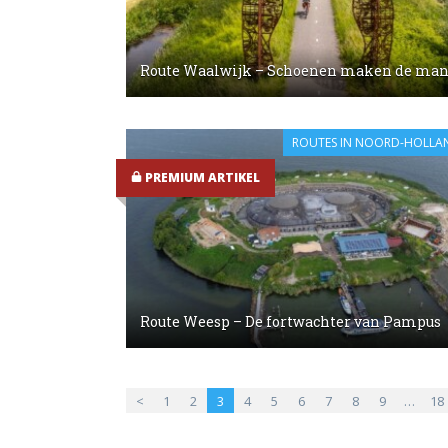
Route Waalwijk – Schoenen maken de ma
ROUTES IN NOORD-HOLLA
PREMIUM ARTIKEL
Route Weesp – De fortwachter van Pampus
<
1
2
3
4
5
6
7
8
9
…
18