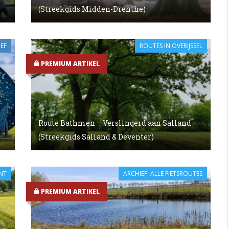
(Streekgids Midden-Drenthe)
EF
ROUTES IN OVERIJSSEL
PREMIUM ARTIKEL
Route Bathmen – Verslingerd aan Salland
(Streekgids Salland & Deventer)
NT
ARCHIEF: ALLE FIETSROUTES
PREMIUM ARTIKEL