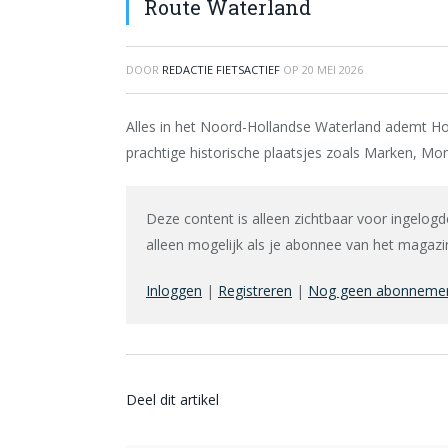
Route Waterland
DOOR
REDACTIE FIETSACTIEF
OP
20 MEI 2026
Alles in het Noord-Hollandse Waterland ademt Holla
prachtige historische plaatsjes zoals Marken, Mo
Deze content is alleen zichtbaar voor ingelogd
alleen mogelijk als je abonnee van het magazin
Inloggen
|
Registreren
|
Nog geen abonnement
Deel dit artikel