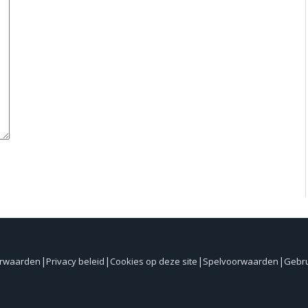
orwaarden
Privacy beleid
Cookies op deze site
Spelvoorwaarden
Gebr